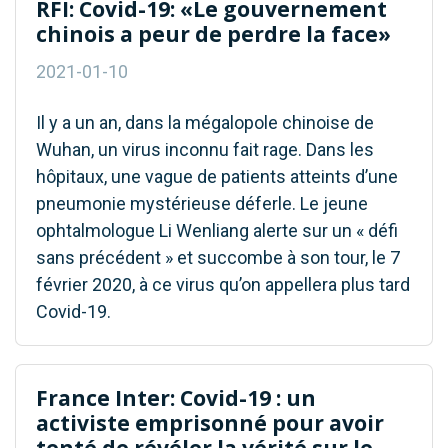
RFI: Covid-19: «Le gouvernement
chinois a peur de perdre la face»
2021-01-10
Il y a un an, dans la mégalopole chinoise de
Wuhan, un virus inconnu fait rage. Dans les
hôpitaux, une vague de patients atteints d’une
pneumonie mystérieuse déferle. Le jeune
ophtalmologue Li Wenliang alerte sur un « défi
sans précédent » et succombe à son tour, le 7
février 2020, à ce virus qu’on appellera plus tard
Covid-19.
France Inter: Covid-19 : un
activiste emprisonné pour avoir
tenté de révéler la vérité sur le