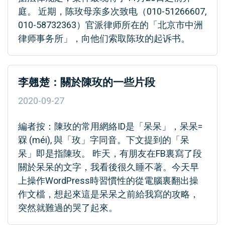
庭。 近期，陈玫母亲多次致电（010-51266607,
010-58732363）官派律师所在的「北京市中洲
律师事务所」，向他们索取陈玫的起诉书。
李翹楚：關於陳玫的一些片段
2020-09-27
編者按：陳玫的常用網絡ID是「呆呆」，呆呆=
槑 (méi), 與「玫」字同音。下文提到的「呆
呆」即是指陳玫。 昨天，有朋友在FB裏寫了段
關於呆呆的文字，我看後很久睡不著。今天早
上操作WordPress時習慣性的從電腦裏翻出操
作文檔，想起來這是呆呆之前給我寫的攻略，
突然就難過的哭了起來。