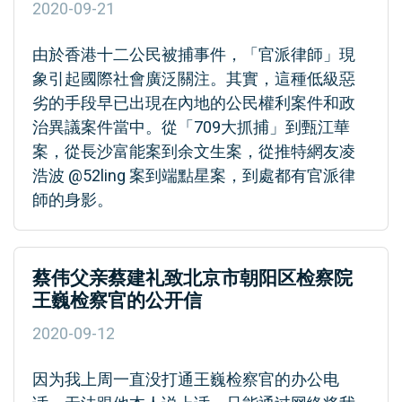
2020-09-21
由於香港十二公民被捕事件，「官派律師」現
象引起國際社會廣泛關注。其實，這種低級惡
劣的手段早已出現在內地的公民權利案件和政
治異議案件當中。從「709大抓捕」到甄江華
案，從長沙富能案到余文生案，從推特網友凌
浩波 @52ling 案到端點星案，到處都有官派律
師的身影。
蔡伟父亲蔡建礼致北京市朝阳区检察院
王巍检察官的公开信
2020-09-12
因为我上周一直没打通王巍检察官的办公电