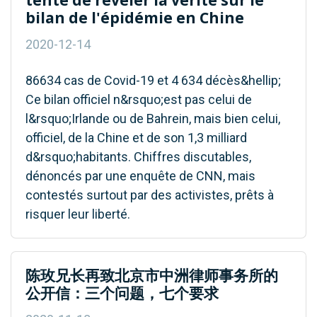
bilan de l'épidémie en Chine
2020-12-14
86634 cas de Covid-19 et 4 634 décès&hellip;
Ce bilan officiel n&rsquo;est pas celui de
l&rsquo;Irlande ou de Bahrein, mais bien celui,
officiel, de la Chine et de son 1,3 milliard
d&rsquo;habitants. Chiffres discutables,
dénoncés par une enquête de CNN, mais
contestés surtout par des activistes, prêts à
risquer leur liberté.
陈玫兄长再致北京市中洲律师事务所的
公开信：三个问题，七个要求