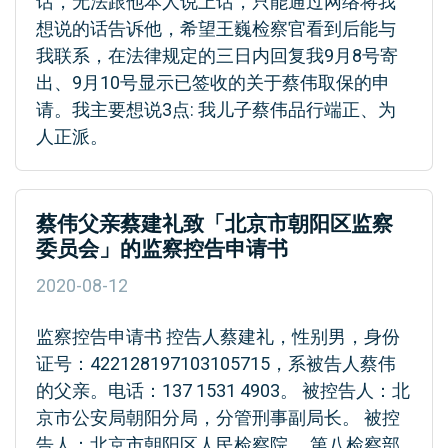
话，无法跟他本人说上话，只能通过网络将我
想说的话告诉他，希望王巍检察官看到后能与
我联系，在法律规定的三日内回复我9月8号寄
出、9月10号显示已签收的关于蔡伟取保的申
请。我主要想说3点: 我儿子蔡伟品行端正、为
人正派。
蔡伟父亲蔡建礼致「北京市朝阳区监察
委员会」的监察控告申请书
2020-08-12
监察控告申请书 控告人蔡建礼，性别男，身份
证号：422128197103105715，系被告人蔡伟
的父亲。电话：137 1531 4903。 被控告人：北
京市公安局朝阳分局，分管刑事副局长。 被控
告人：北京市朝阳区人民检察院， 第八检察部